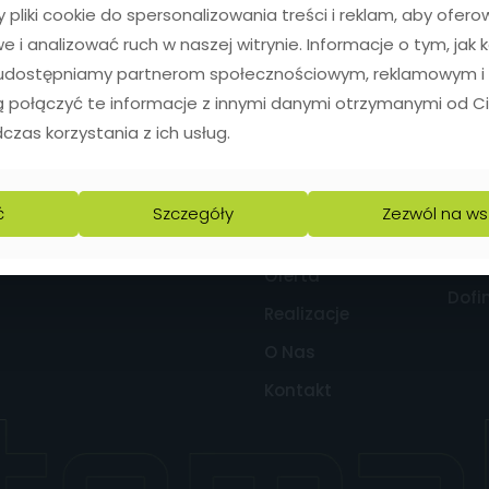
pliki cookie do spersonalizowania treści i reklam, aby ofero
 i analizować ruch w naszej witrynie. Informacje o tym, jak 
, udostępniamy partnerom społecznościowym, reklamowym i 
 połączyć te informacje z innymi danymi otrzymanymi od Ci
zas korzystania z ich usług.
Menu
Inf
h linii
Start
Poli
ć
Szczegóły
Zezwól na ws
ROZCINARKA
Polit
WORKÓW
Poli
Oferta
Dofi
Realizacje
O Nas
Kontakt