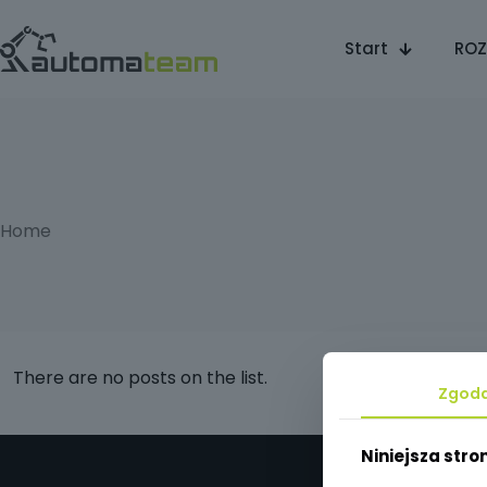
Start
ROZ
Home
There are no posts on the list.
Zgod
Niniejsza stro