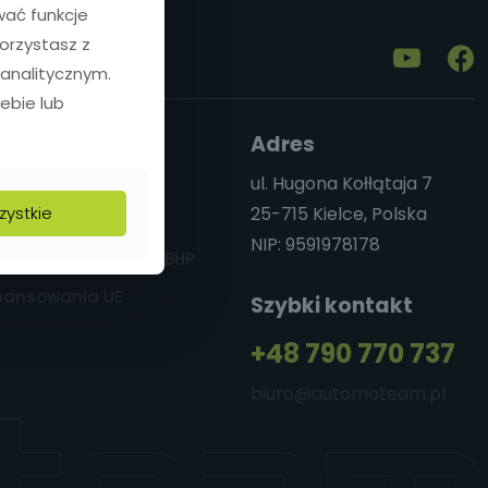
wać funkcje
korzystasz z
analitycznym.
ebie lub
ormacje
Adres
tyka prywatności
ul. Hugona Kołłątaja 7
zystkie
25-715 Kielce, Polska
yka jakości
NIP: 9591978178
tyka środowiskowa i BHP
nansowania UE
Szybki kontakt
+48 790 770 737
biuro
@automateam.pl