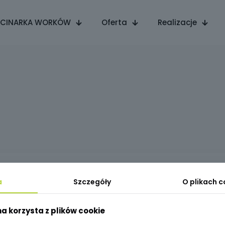
CINARKA WORKÓW
Oferta
Realizacje
a
Szczegóły
O plikach c
na korzysta z plików cookie