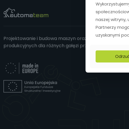
Wykorzystujemy 
społecznościowe
naszej witryny
Partnerzy mogą
uzyskanymi podc
Projektowanie i budowa maszyn oraz zautomatyzowanyc
produkcyjnych dla różnych gałęzi przemysłu.
Odrzu