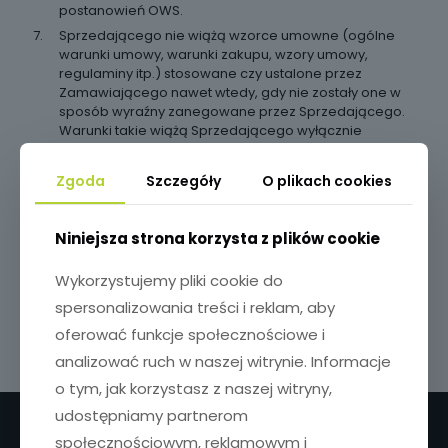
postanowień OWS.
Sprzedającego nie wiążą wzorce umowne (ogólne
warunki umowy, warunki zakupu, wzory umowy,
regulaminy itp.) stosowane czy ustalone przez
Zamawiającego nawet wtedy, gdy nie zostały one w
sposób wyraźny zanegowane przez Sprzedającego.
Warunki takie wiążą Sprzedającego wyłącznie
wówczas, gdy wyrazi on pisemnie zgodę na
odmienne uregulowanie wzajemnych praw i
Zgoda
Szczegóły
O plikach cookies
obowiązków Stron. Potwierdzenie przez
Sprzedającego przyjęcia zamówienia, którego
integralną częścią są jakiekolwiek dokumenty o
Niniejsza strona korzysta z plików cookie
charakterze ogólnych warunków zakupu,
obowiązujące u Zamawiającego, nie oznacza ich
Wykorzystujemy pliki cookie do
akceptacji przez Sprzedającego.
spersonalizowania treści i reklam, aby
oferować funkcje społecznościowe i
analizować ruch w naszej witrynie. Informacje
o tym, jak korzystasz z naszej witryny,
udostępniamy partnerom
społecznościowym, reklamowym i