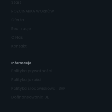
Start
ROZCINARKA WORKÓW
Oferta
Realizacje
O Nas
Kontakt
Informacje
Polityka prywatności
Polityka jakości
Polityka środowiskowa i BHP
Dofinansowania UE